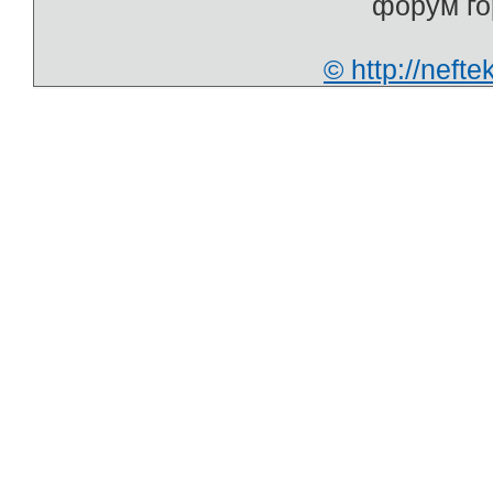
форум г
© http://nef