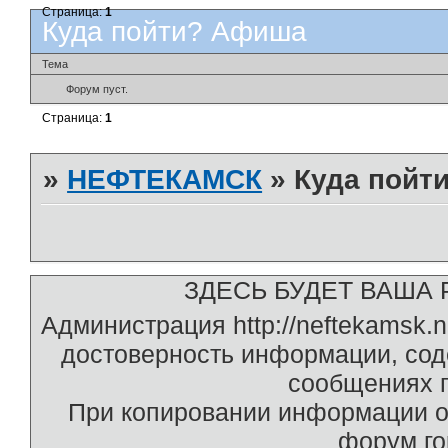
Страница:
1
­Куда пойти? Афиша
Тема
Форум пуст.
Страница:
1
»
НЕФТЕКАМСК
»
­Куда пой
ЗДЕСЬ БУДЕТ ВАША Р
Администрация http://neftekamsk.
достоверность информации, со
сообщениях п
При копировании информации о
форум г